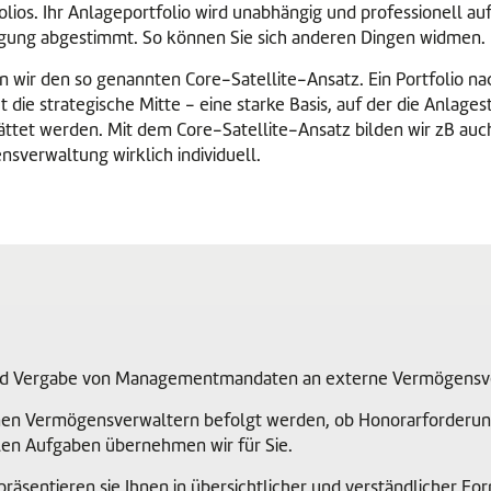
ios. Ihr Anlageportfolio wird unabhängig und professionell auf 
igung abgestimmt. So können Sie sich anderen Dingen widmen.
gen wir den so genannten Core-Satellite-Ansatz. Ein Portfolio n
 die strategische Mitte - eine starke Basis, auf der die Anlages
glättet werden. Mit dem Core-Satellite-Ansatz bilden wir zB au
verwaltung wirklich individuell.
nd Vergabe von Managementmandaten an externe Vermögensver
nen Vermögensverwaltern befolgt werden, ob Honorarforderunge
len Aufgaben übernehmen wir für Sie.
räsentieren sie Ihnen in übersichtlicher und verständlicher Fo