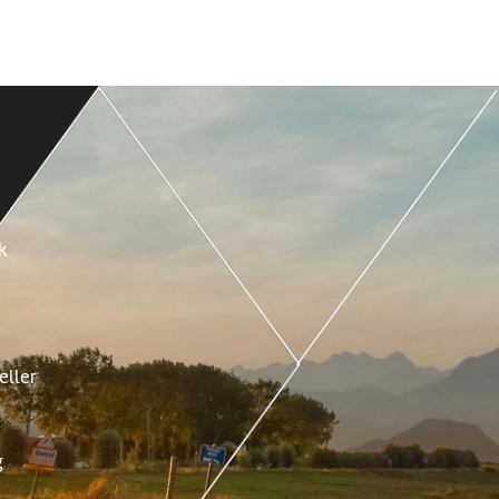
k
eller
g