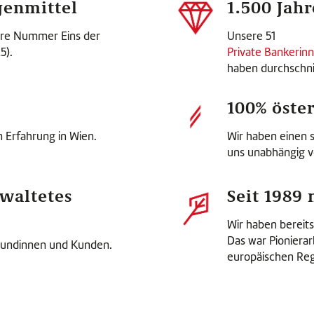
genmittel
1.500 Jah
lare Nummer Eins der
Unsere 51
5).
Private Bankerin
haben durchschnit
100% öste
n Erfahrung in Wien.
Wir haben einen 
uns unabhängig vo
rwaltetes
Seit 1989 
Wir haben bereit
Das war Pioniera
Kundinnen und Kunden.
europäischen Reg