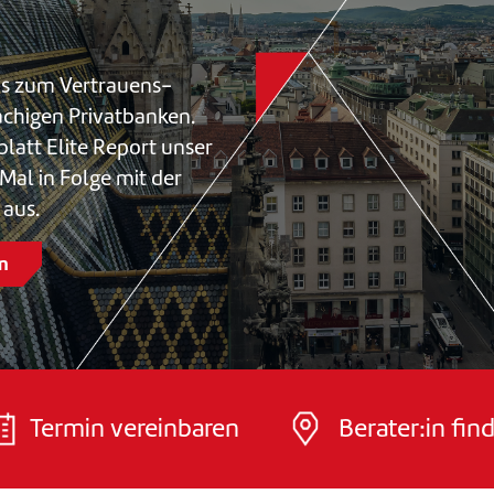
ns zum Vertrauens-
achigen Privatbanken.
att Elite Report unser
l in Folge mit der
aus.
n
Termin vereinbaren
Berater:in fin