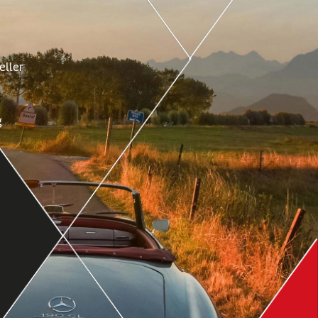
eller
g