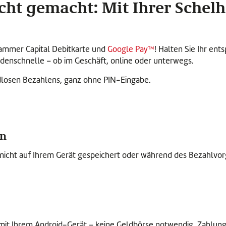
icht gemacht: Mit Ihrer Schel
hammer Capital Debitkarte und
Google Pay™
! Halten Sie Ihr en
ndenschnelle – ob im Geschäft, online oder unterwegs.
dlosen Bezahlens, ganz ohne PIN-Eingabe.
en
ie nicht auf Ihrem Gerät gespeichert oder während des Bezahlv
mit Ihrem Android-Gerät – keine Geldbörse notwendig. Zahlun