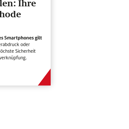
len: Ihre
thode
s Smartphones gilt
gerabdruck oder
höchste Sicherheit
sverknüpfung.